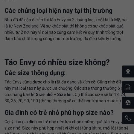
Các chủng loại hiện nay tại thị trường
Như đã đề cập ở trên thì táo Envy có 2 chủng loại, một là từ Mỹ, hai
là từ New Zealand. Về sự khác biệt thì không có sự khác biệt quá
nhiều từ 2 nơi này vì nơi nào cũng cam kết về quy trình trồng trọt
đảm bảo chất lượng cũng như môi trường đủ điều kiện lý tưởng.
Táo Envy có nhiều size không?
Các size thông dụng:
Táo Envy cũng được cho là rất đa dạng về kích cỡ. Cũng nhờ điều
này mà loại táo này được ưa chuộng. Các size thông thường ở các
cửa hàng bán lẻ:
Size nhỏ – Size lớn.
Cụ thể các size sẽ là: 18, 24,
30, 36, 70, 90, 100 (thông thường sẽ cụ thể hơn khi bạn mua sỉ)
Gia đình có trẻ nhỏ phù hợp size nào?
Gợi ý cho gia đình có trẻ nhỏ nên lựa chọn những quả táo Envy với
size nhỏ. Size này phù hợp nhất vì khi cắt từng lát ra, mỗi lát táo sẽ