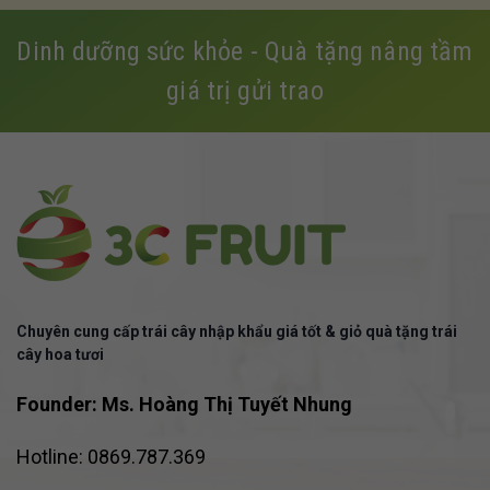
ngon không bị thâm. Và còn có
và dồi dào chất dinh dưỡng
rất nhiều điều để yêu thích về
chúng trở nên đáng giá và được
Dinh dưỡng sức khỏe - Quà tặng nâng tầm
i
giống Ambrosia. Hãy cùng 3C
tiêu thụ mạnh hơn những loại
FRUIT tìm hiểu thêm nhé!
trái cây khác. Hãy cùng 3C FRUIT
giá trị gửi trao
tìm hiểu ngay loại trái đặc biệt
này nhé!
Chuyên cung cấp trái cây nhập khẩu giá tốt & giỏ quà tặng trái
cây hoa tươi
Founder: Ms. Hoàng Thị Tuyết Nhung
Hotline: 0869.787.369