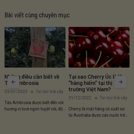
Bài viết cùng chuyên mục
Những điều cần biết về
Tại sao Cherry Úc là lô
Táo Ambrosia
‘’hàng hiếm’’ tại thị
trường Việt Nam?
03/01/2023
Tin tức trái cây
31/12/2022
Tin tức trái cây
Táo Ambrosia được biết đến với
hương vị tươi ngon tuyệt vời, độ
Cherry là mặt hàng có xuất xứ
chín mọng và vỏ hồng hào.
từ Australia được các nước trên
Giống mới hơn này cũng có thời
thế giới ưa chuộng đặc biệt là
hạn sử dụng tuyệt vời và thịt
Việt Nam. Với gam màu bắt mắt