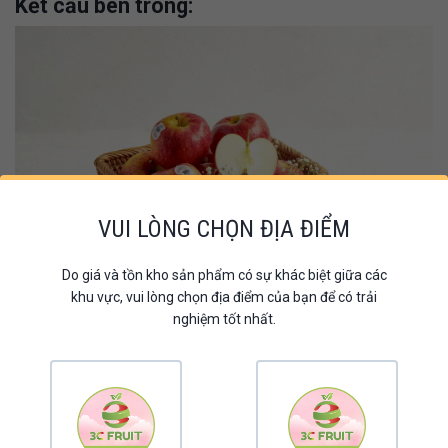
Kết cấu bên trong:
VUI LÒNG CHỌN ĐỊA ĐIỂM
Do giá và tồn kho sản phẩm có sự khác biệt giữa các
khu vực, vui lòng chọn địa điểm của bạn để có trải
Kết cấu chắc giòn của táo Envy khiến nhiều người mê mẩn
nghiệm tốt nhất.
Nói về kết cấu bên trong thì không thể không nhắc đến độ chắc
giòn. Những từ ngữ miêu tả chính xác nhất chính là 2 từ “giòn rụm”.
Đúng vậy, từng lát táo Envy khi bổ ra và thưởng thức sẽ mang đến