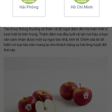
cho bạn một độ giòn vừa đủ nhưng vô cùng tinh tế. Một số khách
hàng chia sẻ rằng họ thích độ giòn tan này từ táo Envy vì không
Hải Phòng
Hồ Chí Minh
phải loại táo nào cũng có độ giòn vừa chuẩn thế này
Mùi vị ra sao:
Táo Envy thông thường sẽ thiên về độ ngọt đậm đà mà man mát vị
tươi mát từ bên trong. Thấm đẫm nơi đầu lưỡi và tận nơi hậu vị bạn
vẫn cảm nhận được một sự ngọt tao nhã, tinh tế. Chính xác là rất
hiếm có loại táo nào mang lại cho khách hàng sự hài lòng tuyệt đối
thế này