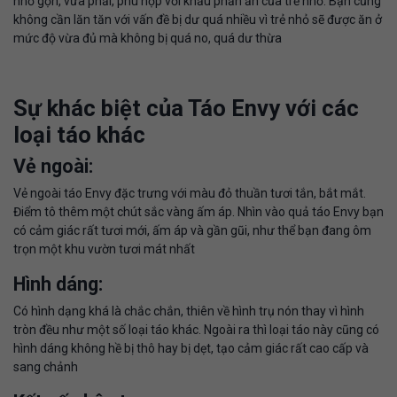
nhỏ gọn, vừa phải, phù hợp với khẩu phần ăn của trẻ nhỏ. Bạn cũng
không cần lăn tăn với vấn đề bị dư quá nhiều vì trẻ nhỏ sẽ được ăn ở
mức độ vừa đủ mà không bị quá no, quá dư thừa
Sự khác biệt của Táo Envy với các
loại táo khác
Vẻ ngoài:
Vẻ ngoài táo Envy đặc trưng với màu đỏ thuần tươi tắn, bắt mắt.
Điểm tô thêm một chút sắc vàng ấm áp. Nhìn vào quả táo Envy bạn
có cảm giác rất tươi mới, ấm áp và gần gũi, như thể bạn đang ôm
trọn một khu vườn tươi mát nhất
Hình dáng:
Có hình dạng khá là chắc chắn, thiên về hình trụ nón thay vì hình
tròn đều như một số loại táo khác. Ngoài ra thì loại táo này cũng có
hình dáng không hề bị thô hay bị dẹt, tạo cảm giác rất cao cấp và
sang chảnh