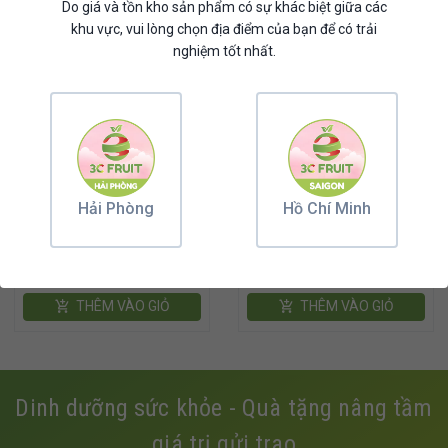
Do giá và tồn kho sản phẩm có sự khác biệt giữa các
khu vực, vui lòng chọn địa điểm của bạn để có trải
nghiệm tốt nhất.
Hải Phòng
Hồ Chí Minh
Giỏ quả dâng hương, chia buồn
Giỏ quà TẾT 2023
SET MÂM NGŨ QUẢ
Mâm ngũ quả 02
Liên hệ
Liên hệ
Giá:
Giá:
THÊM VÀO GIỎ
THÊM VÀO GIỎ
Dinh dưỡng sức khỏe - Quà tặng nâng tầm
giá trị gửi trao