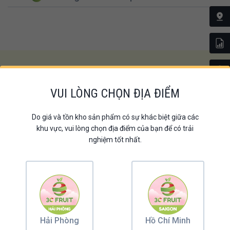
Lắng nghe ý kiến từ Khách hàng
VUI LÒNG CHỌN ĐỊA ĐIỂM
NHẬN XÉT VỀ SẢN PHẨM
Do giá và tồn kho sản phẩm có sự khác biệt giữa các
khu vực, vui lòng chọn địa điểm của bạn để có trải
nghiệm tốt nhất.
Dinh dưỡng sức khỏe - Quà tặng nâng tầm
Hải Phòng
Hồ Chí Minh
giá trị gửi trao