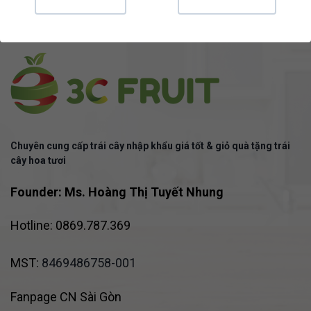
Chuyên cung cấp trái cây nhập khẩu giá tốt & giỏ quà tặng trái
cây hoa tươi
Founder: Ms. Hoàng Thị Tuyết Nhung
Hotline: 0869.787.369
MST:
8469486758-001
Fanpage CN Sài Gòn