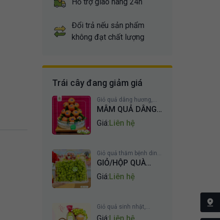
Hỗ trợ giao hàng 24h
Đổi trả nếu sản phẩm
không đạt chất lượng
Trái cây đang giảm giá
Giỏ quả dâng hương,
chia buồn
MÂM QUẢ DÂNG
LỄ PHẬT ĐẢNG
Giá:
Liên hệ
Giỏ quả thăm bệnh dinh
dưỡng
GIỎ/HỘP QUÀ
NHO BIẾU TẶNG
Giá:
Liên hệ
Giỏ quả sinh nhật,
mừng thọ
Giá:
Liên hệ