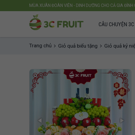
MÙA XUÂN ĐOÀN VIÊN - DINH DƯỠNG CHO CẢ GIA ĐÌNH 
CÂU CHUYỆN 3C 
Trang chủ
Giỏ quả biếu tặng
Giỏ quả kỷ ni