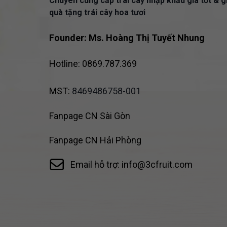
Chuyên cung cấp trái cây nhập khẩu giá tốt & g
quà tặng trái cây hoa tươi
Founder: Ms. Hoàng Thị Tuyết Nhung
Hotline: 0869.787.369
MST:
8469486758-001
Fanpage CN Sài Gòn
Fanpage CN Hải Phòng
Email hỗ trợ: info@3cfruit.com