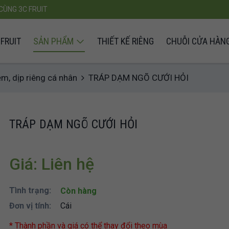
CÙNG 3C FRUIT
FRUIT
SẢN PHẨM
THIẾT KẾ RIÊNG
CHUỖI CỬA HÀN
ệm, dịp riêng cá nhân
TRÁP DẠM NGÕ CƯỚI HỎI
TRÁP DẠM NGÕ CƯỚI HỎI
Giá: Liên hệ
Tình trạng:
Còn hàng
Đơn vị tính:
Cái
* Thành phần và giá có thể thay đổi theo mùa