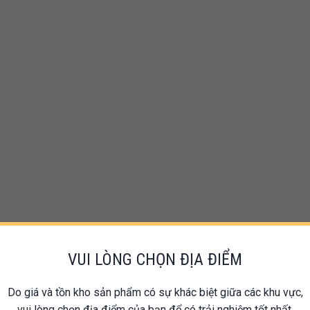
VUI LÒNG CHỌN ĐỊA ĐIỂM
Do giá và tồn kho sản phẩm có sự khác biệt giữa các khu vực,
vui lòng chọn địa điểm của bạn để có trải nghiệm tốt nhất.