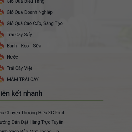
Giỏ Quả Biếu Tặng
Giỏ Quả Doanh Nghiệp
Giỏ Quà Cao Cấp, Sáng Tạo
Trái Cây Sấy
Bánh - Kẹo - Sữa
Nước
Trái Cây Việt
MÂM TRÁI CÂY
iên kết nhanh
âu Chuyện Thương Hiệu 3C Fruit
ướng Dẫn Đặt Hàng Trực Tuyến
hính Sách Bảo Mật Thông Tin