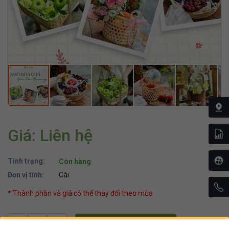
Giá: Liên hệ
Tình trạng:
Còn hàng
Đơn vị tính:
Cái
* Thành phần và giá có thể thay đổi theo mùa
THÊM VÀO GIỎ HÀNG