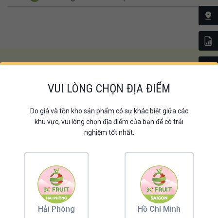
Lắng nghe ý kiến từ Khách hàng
VUI LÒNG CHỌN ĐỊA ĐIỂM
NHẬN XÉT VỀ SẢN PHẨM
Do giá và tồn kho sản phẩm có sự khác biệt giữa các
khu vực, vui lòng chọn địa điểm của bạn để có trải
nghiệm tốt nhất.
Dinh dưỡng sức khỏe - Quà tặng nâng tầm
Hải Phòng
Hồ Chí Minh
giá trị gửi trao