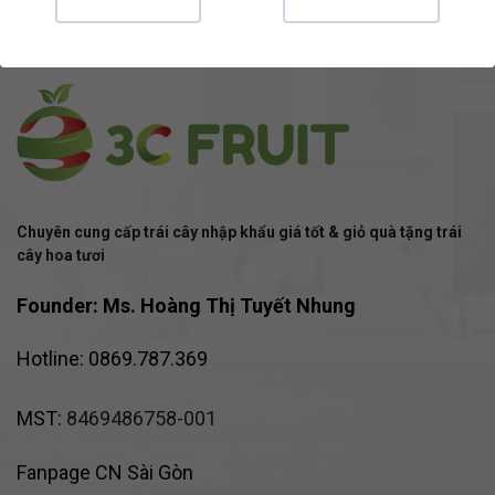
Chuyên cung cấp trái cây nhập khẩu giá tốt & giỏ quà tặng trái
cây hoa tươi
Founder: Ms. Hoàng Thị Tuyết Nhung
Hotline: 0869.787.369
MST:
8469486758-001
Fanpage CN Sài Gòn